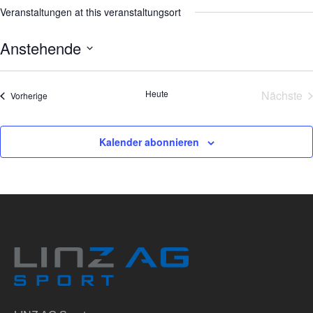
Veranstaltungen at this veranstaltungsort
Anstehende
Datum
wählen.
Heute
Nächste
Veranstaltungen
Vorherige
Veran
Kalender abonnieren