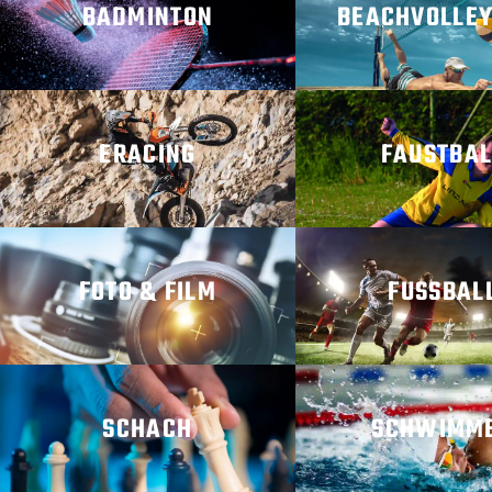
BADMINTON
BEACHVOLLE
MEHR ERFAHREN
MEHR ERFAHRE
ERACING
FAUSTBAL
MEHR ERFAHREN
MEHR ERFAHRE
FOTO & FILM
FUSSBALL
MEHR ERFAHREN
MEHR ERFAHRE
SCHACH
SCHWIMM
MEHR ERFAHREN
MEHR ERFAHRE