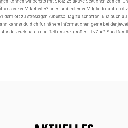
en können wir bereits mit Stolz 25 aktive Sektionen zählen. Unse
itness vieler Mitarbeiter*innen und externer Mitglieder aufrecht
n dem oft zu stressigen Arbeitsalltag zu schaffen. Bist auch du e
nn kannst du dich für nähere Informationen gerne bei der jewei
stunde vereinbaren und Teil unserer großen LINZ AG Sportfamil