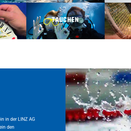
TAUCHEN
N
MEHR ERFAHREN
MEH
ein in der LINZ AG
rein den