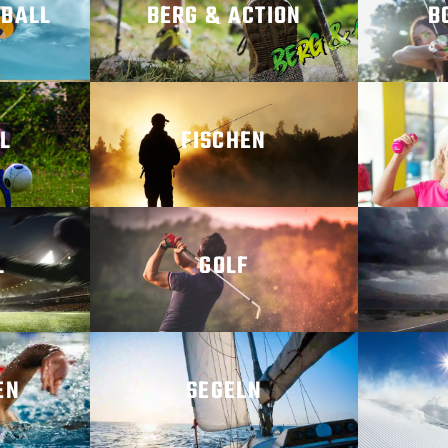
YBALL
BERG & ACTION
B
N
MEHR ERFAHREN
MEH
L
FISCHEN
N
MEHR ERFAHREN
MEH
GOLF
N
MEHR ERFAHREN
MEH
EN
SEGELN
N
MEHR ERFAHREN
MEH