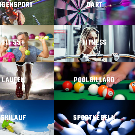
OGENSPORT
DART
R ERFAHREN
MEHR ERFAHREN
FIT 55+
FITNESS
R ERFAHREN
MEHR ERFAHREN
LAUFEN
POOLBILLARD
R ERFAHREN
MEHR ERFAHREN
SKILAUF
SPORTKEGELN
R ERFAHREN
MEHR ERFAHREN