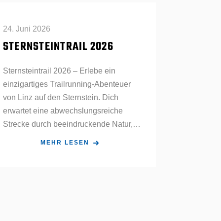
24. Juni 2026
STERNSTEINTRAIL 2026
Sternsteintrail 2026 – Erlebe ein
einzigartiges Trailrunning-Abenteuer
von Linz auf den Sternstein. Dich
erwartet eine abwechslungsreiche
Strecke durch beeindruckende Natur,
bei der nicht die Zeit, sondern das
MEHR LESEN
persönliche Erlebnis und die Freude
an der Herausforderung im
Vordergrund stehen.