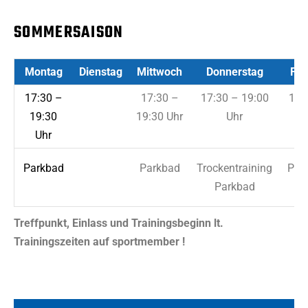
SOMMERSAISON
Montag
Dienstag
Mittwoch
Donnerstag
Fre
17:30 –
17:30 –
17:30 – 19:00
17:
19:30
19:30 Uhr
Uhr
19
Uhr
U
Parkbad
Parkbad
Trockentraining
Par
Parkbad
Treffpunkt, Einlass und Trainingsbeginn lt.
Trainingszeiten auf sportmember !