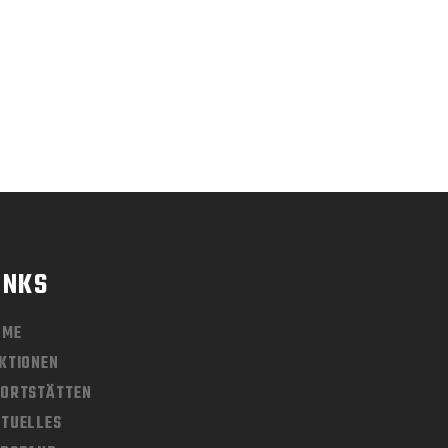
INKS
OME
KTIONEN
ORTSTÄTTEN
TUELLES