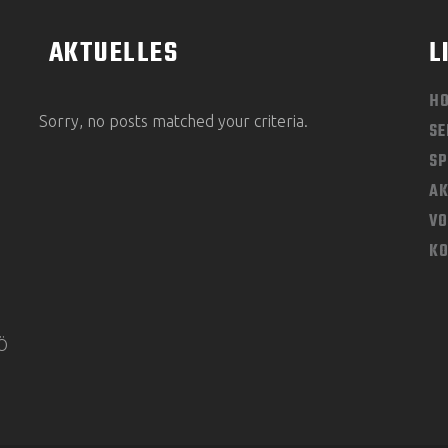
AKTUELLES
L
H
Sorry, no posts matched your criteria.
SE
SP
AK
V
K
KÖ