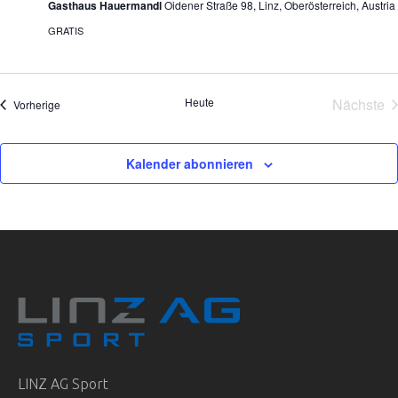
Gasthaus Hauermandl
Oidener Straße 98, Linz, Oberösterreich, Austria
GRATIS
Heute
Nächste
Veranstaltungen
Vorherige
Veran
Kalender abonnieren
LINZ AG Sport