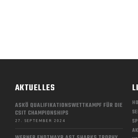
AKTUELLES
L
H
ASKÖ QUALIFIKATIONSWETTKAMPF FÜR DIE
SE
CSIT CHAMPIONSHIPS
SP
27. SEPTEMBER 2024
AK
WERNER ENDTMAYR AST SHARKS TROPHY