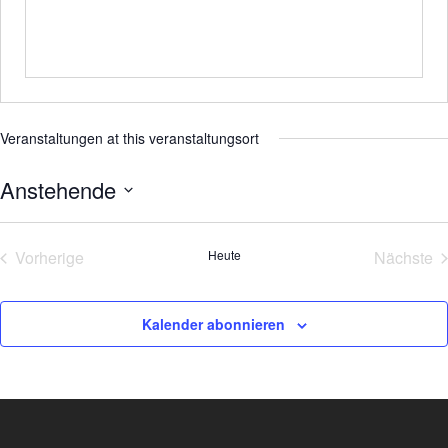
Veranstaltungen at this veranstaltungsort
Anstehende
Datum
wählen.
Vorherige
Heute
Nächste
Veranstaltungen
Veran
Kalender abonnieren