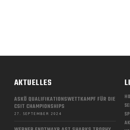
AKTUELLES
L
H
ASKÖ QUALIFIKATIONSWETTKAMPF FÜR DIE
SE
CSIT CHAMPIONSHIPS
SP
27. SEPTEMBER 2024
AK
WERNER ENDTMAYR AST SHARKS TROPHY