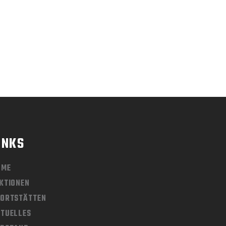
INKS
OME
KTIONEN
ORTSTÄTTEN
TUELLES