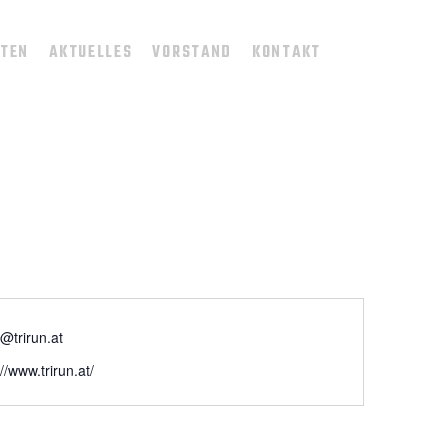
TTEN
AKTUELLES
VORSTAND
KONTAKT
e@trirun.at
//www.trirun.at/