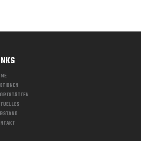
INKS
OME
KTIONEN
ORTSTÄTTEN
TUELLES
ORSTAND
ONTAKT