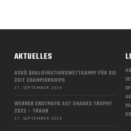
AKTUELLES
L
H
ASKÖ QUALIFIKATIONSWETTKAMPF FÜR DIE
SE
CSIT CHAMPIONSHIPS
SP
27. SEPTEMBER 2024
AK
WERNER ENDTMAYR AST SHARKS TROPHY
V
2022 – TRAUN
K
27. SEPTEMBER 2024