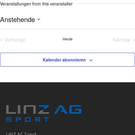
Veranstaltungen from this veranstalter
Anstehende
Datum
wählen.
Vorherige
Heute
Nächste
Veranstaltungen
Veran
Kalender abonnieren
LINZ AG Sport