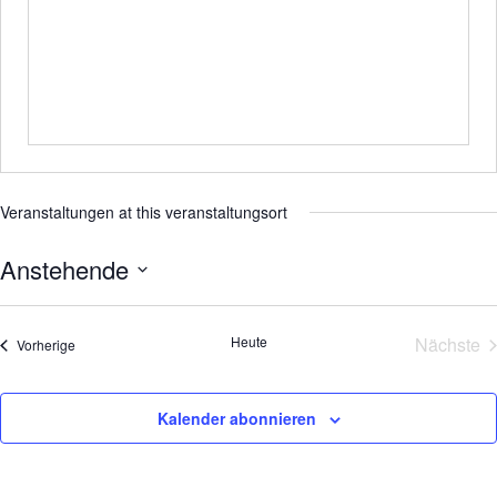
Veranstaltungen at this veranstaltungsort
Anstehende
Datum
wählen.
Heute
Nächste
Veranstaltungen
Vorherige
Veran
Kalender abonnieren