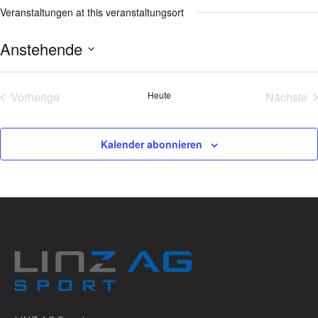
Veranstaltungen at this veranstaltungsort
Anstehende
Datum
wählen.
Vorherige
Heute
Nächste
Veranstaltungen
Veran
Kalender abonnieren