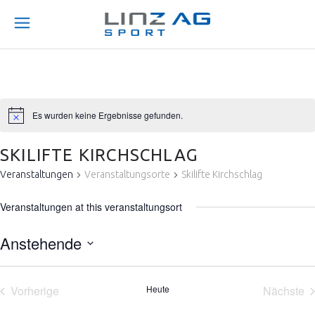
Es wurden keine Ergebnisse gefunden.
SKILIFTE KIRCHSCHLAG
Veranstaltungen
Veranstaltungsorte
Skilifte Kirchschlag
Veranstaltungen at this veranstaltungsort
Anstehende
Datum
wählen.
Vorherige
Heute
Nächste
Veranstaltungen
Veran