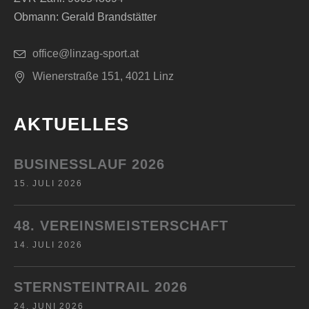
N
G
Obmann: Gerald Brandstätter
S
E
office@linzag-sport.at
I
N
Wienerstraße 151, 4021 Linz
C
AKTUELLES
H
T
BUSINESSLAUF 2026
15. JULI 2026
E
N
48. VEREINSMEISTERSCHAFT
14. JULI 2026
,
N
STERNSTEINTRAIL 2026
24. JUNI 2026