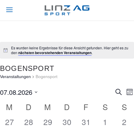
Es wurden keine Ergebnisse für diese Ansicht gefunden. Hier geht es zu
den
nächsten bevorstehenden Veranstaltungen
.
BOGENSPORT
Veranstaltungen
Bogensport
07.08.2026
V
Suche
Mo
Datum
M
D
M
D
F
S
S
E
K
wählen.
R
A
0
0
0
0
0
0
0
27
28
29
30
31
1
2
V
V
V
V
V
V
V
A