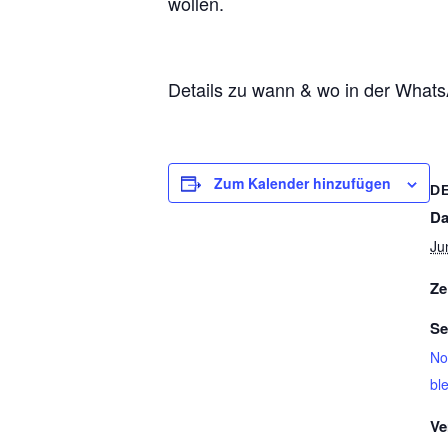
wollen.
Details zu wann & wo in der What
Zum Kalender hinzufügen
D
Da
Ju
Ze
Se
No
ble
Ve