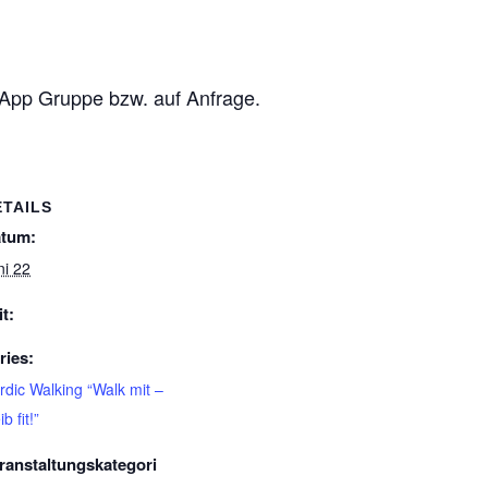
sApp Gruppe bzw. auf Anfrage.
ETAILS
tum:
ni 22
it:
ries:
rdic Walking “Walk mit –
ib fit!”
ranstaltungskategori