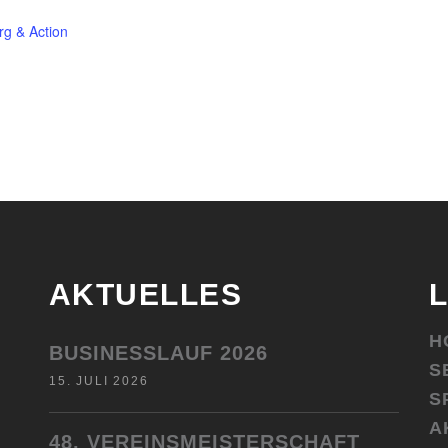
rg & Action
AKTUELLES
H
BUSINESSLAUF 2026
S
15. JULI 2026
S
A
48. VEREINSMEISTERSCHAFT