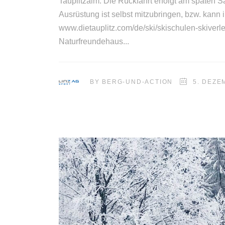
Tauplitzalm. Die Rückfahrt erfolgt am späten
Ausrüstung ist selbst mitzubringen, bzw. kann 
www.dietauplitz.com/de/ski/skischulen-skiver
Naturfreundehaus
BY
BERG-UND-ACTION
5. DEZE