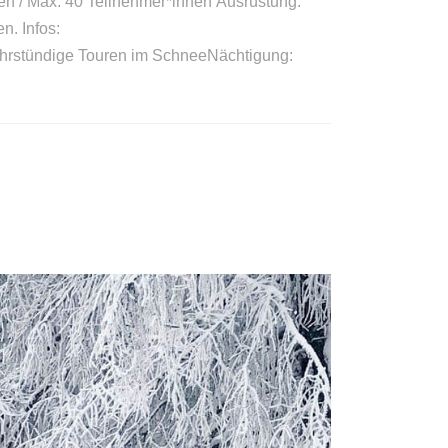
en / Max. 40 Teilnehmer*innen Ausrüstung:
n. Infos:
mehrstündige Touren im SchneeNächtigung: