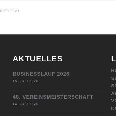
MBER 2024
AKTUELLES
H
BUSINESSLAUF 2026
S
15. JULI 2026
S
A
48. VEREINSMEISTERSCHAFT
V
14. JULI 2026
K