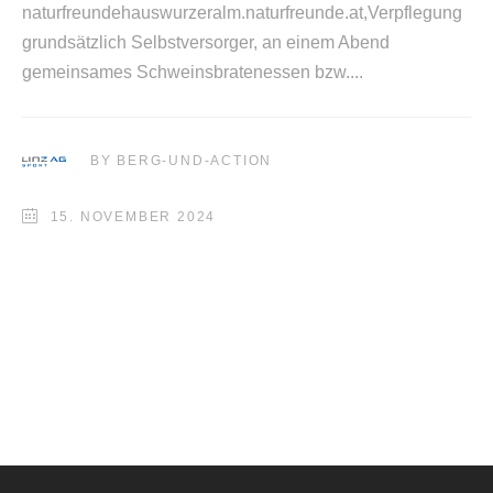
naturfreundehauswurzeralm.naturfreunde.at,Verpf
grundsätzlich Selbstversorger, an einem Abend
gemeinsames Schweinsbratenessen bzw.
BY
BERG-UND-ACTION
15. NOVEMBER 2024