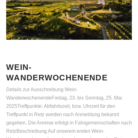
WEIN-
WANDERWOCHENENDE
Details zur Ausschreibung Wein-
WanderwochenendeFreitag, 23. bis Sonntag, 25. Mai
2025Treffpunkte: Abfahrtszeit, bzw. Uhrzeit für den
Treffpunkt in Retz werden nach Anmeldung bekannt
gegeben. Die Anreise erfolgt in Fahrgemeinschaften nach
RetzBeschreibung Auf unserem ersten Wein-