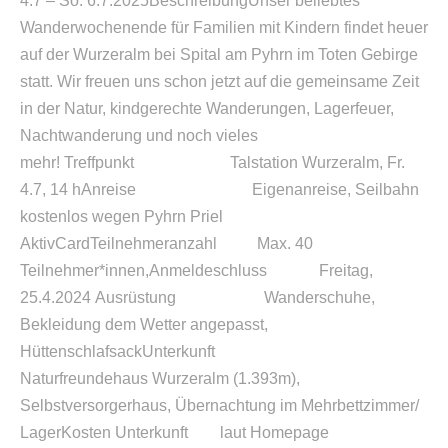
4.7 – So. 6.7.2025BeschreibungUnser beliebtes
Wanderwochenende für Familien mit Kindern findet heuer
auf der Wurzeralm bei Spital am Pyhrn im Toten Gebirge
statt. Wir freuen uns schon jetzt auf die gemeinsame Zeit
in der Natur, kindgerechte Wanderungen, Lagerfeuer,
Nachtwanderung und noch vieles
mehr! Treffpunkt Talstation Wurzeralm, Fr.
4.7, 14 hAnreise Eigenanreise, Seilbahn
kostenlos wegen Pyhrn Priel
AktivCardTeilnehmeranzahl Max. 40
Teilnehmer*innen,Anmeldeschluss Freitag,
25.4.2024 Ausrüstung Wanderschuhe,
Bekleidung dem Wetter angepasst,
HüttenschlafsackUnterkunft
Naturfreundehaus Wurzeralm (1.393m),
Selbstversorgerhaus, Übernachtung im Mehrbettzimmer/
LagerKosten Unterkunft laut Homepage