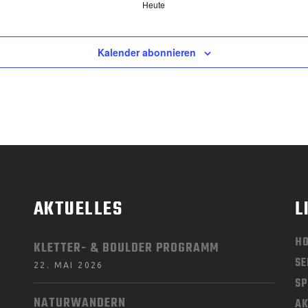
Heute
Kalender abonnieren
AKTUELLES
L
H
KLETTER- & BOULDER PROGRAMM
SE
22. MAI 2026
SP
NATURWANDERN
AK