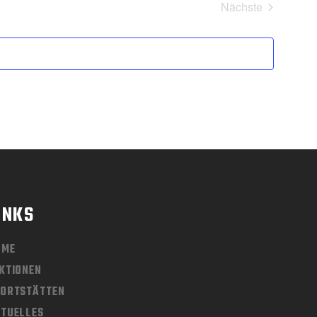
Nächste
Veranstaltung
INKS
OME
KTIONEN
ORTSTÄTTEN
TUELLES