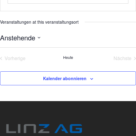
Veranstaltungen at this veranstaltungsort
Anstehende
Datum
wählen.
Vorherige
Heute
Nächste
Veranstaltungen
Veran
Kalender abonnieren