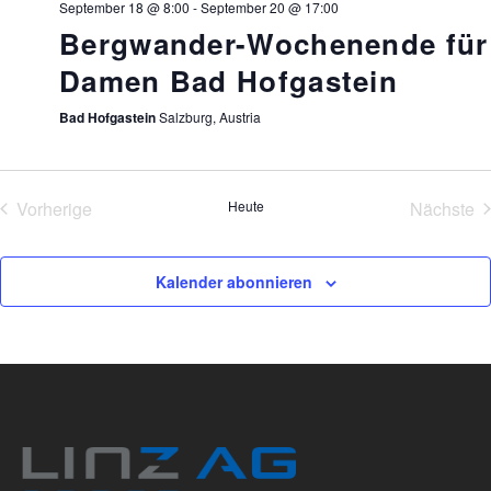
September 18 @ 8:00
-
September 20 @ 17:00
Bergwander-Wochenende für
Damen Bad Hofgastein
Bad Hofgastein
Salzburg, Austria
Vorherige
Heute
Nächste
Veranstaltungen
Veran
Kalender abonnieren