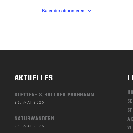
Kalender abonnieren
AKTUELLES
L
H
KLETTER- & BOULDER PROGRAMM
SE
22. MAI 2026
SP
NATURWANDERN
AK
22. MAI 2026
V