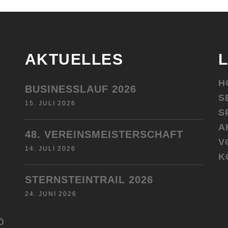
AKTUELLES
H
BUSINESSLAUF 2026
S
15. JULI 2026
S
A
48. VEREINSMEISTERSCHAFT
V
14. JULI 2026
K
STERNSTEINTRAIL 2026
24. JUNI 2026
Ö