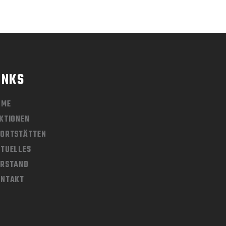
INKS
OME
KTIONEN
ORTSTÄTTEN
TUELLES
ORSTAND
ONTAKT