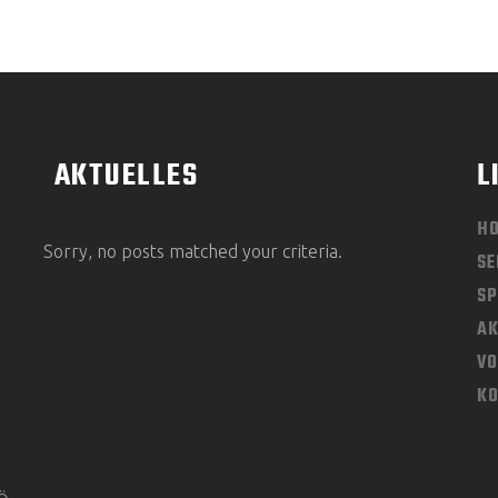
AKTUELLES
L
H
Sorry, no posts matched your criteria.
SE
SP
AK
V
K