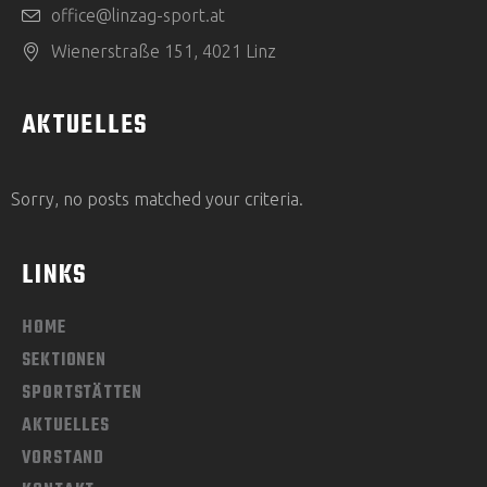
office@linzag-sport.at
I
Wienerstraße 151, 4021 Linz
C
H
AKTUELLES
T
Sorry, no posts matched your criteria.
E
N
LINKS
,
HOME
N
SEKTIONEN
SPORTSTÄTTEN
A
AKTUELLES
V
VORSTAND