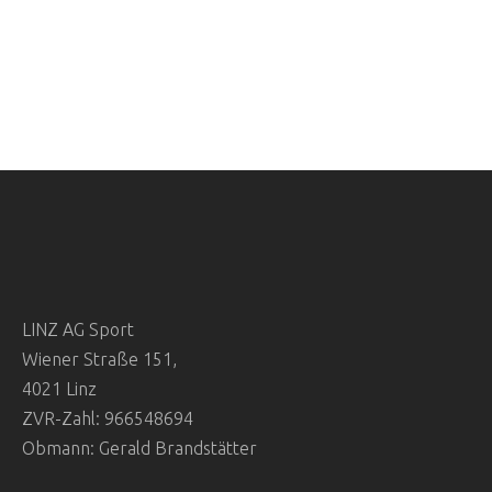
E
U
N
C
-
N
H
A
E
V
U
I
G
N
A
D
LINZ AG Sport
T
Wiener Straße 151,
A
I
4021 Linz
O
N
ZVR-Zahl: 966548694
Obmann: Gerald Brandstätter
N
S