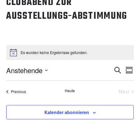
CLUBABEND ZUR
AUSSTELLUNGS-ABSTIMMUNG
Es wurden keine Ergebnisse gefunden.
V
V
Anstehende
Suche
Summ
E
Select
E
date.
R
Heute
Next
Veranstaltungen
Previous
R
Verans
A
A
N
Kalender abonnieren
S
N
T