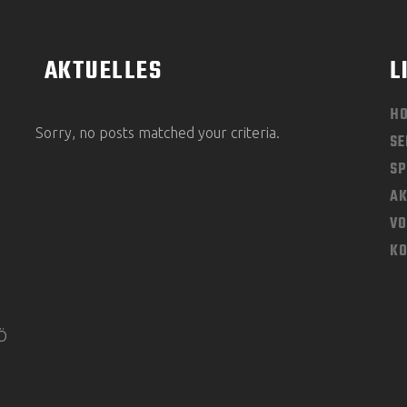
AKTUELLES
L
H
Sorry, no posts matched your criteria.
SE
SP
AK
V
K
KÖ