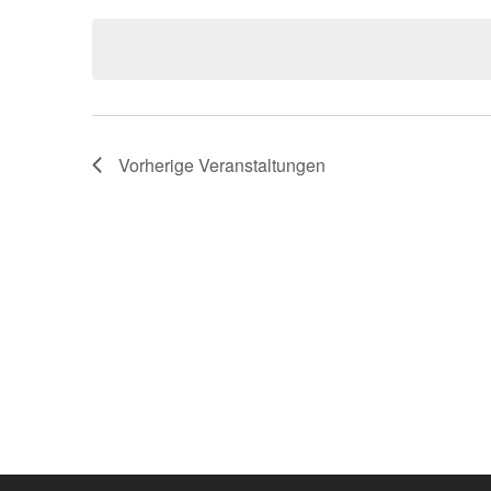
A
Veranstaltungen
wählen.
Schlüsselwort.
N
S
T
Vorherige
Veranstaltungen
A
L
T
U
N