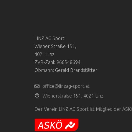
G
E
N
LINZ AG Sport
S
Wiener Straße 151,
4021 Linz
U
ZVR-Zahl: 966548694
Obmann: Gerald Brandstätter
C
office@linzag-sport.at
H
Wienerstraße 151, 4021 Linz
E
Der Verein LINZ AG Sport ist Mitglied der AS
U