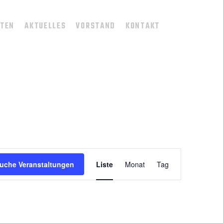
TTEN
AKTUELLES
VORSTAND
KONTAKT
V
uche Veranstaltungen
Liste
Monat
Tag
E
R
A