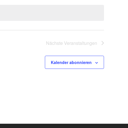
N
S
T
A
L
Nächste
Veranstaltungen
T
U
Kalender abonnieren
N
G
A
N
S
I