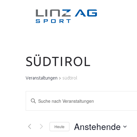
SÜDTIROL
Veranstaltungen
südtirol
V
Bitte
E
Schlüsselwort
eingeben.
R
Anstehende
Suche
Heute
nach
Datum