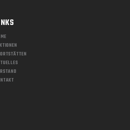
C
H
INKS
T
E
OME
N
KTIONEN
-
ORTSTÄTTEN
N
TUELLES
ORSTAND
A
ONTAKT
V
I
G
A
T