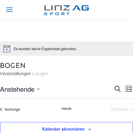
Es wurden keine Ergebnisse gefunden.
BOGEN
Veranstaltungen
bogen
V
V
Anstehende
Suche
Lis
E
Datum
E
wählen.
R
Heute
Nächste
Veranstaltungen
Vorherige
R
Veran
A
A
N
Kalender abonnieren