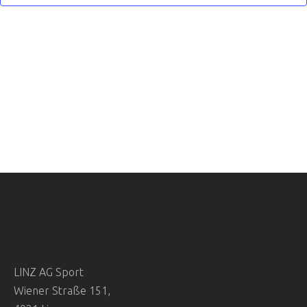
S
N
T
S
A
T
L
T
A
U
L
N
T
G
U
A
N
N
S
G
I
LINZ AG Sport
E
C
Wiener Straße 151,