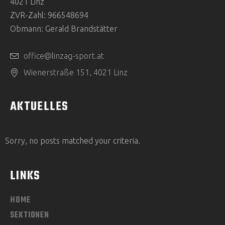
4021 Linz
H
N
ZVR-Zahl: 966548694
T
S
Obmann: Gerald Brandstätter
E
U
N
office@linzag-sport.at
C
-
Wienerstraße 151, 4021 Linz
N
H
AKTUELLES
A
E
V
U
I
Sorry, no posts matched your criteria.
G
N
LINKS
A
D
T
HOME
A
I
SEKTIONEN