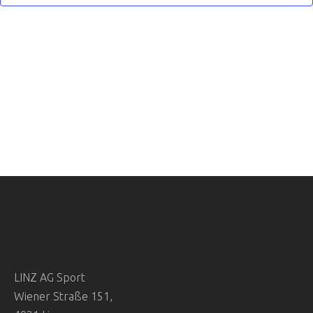
S
N
T
S
A
T
L
T
A
U
L
N
T
G
U
A
N
N
S
G
I
LINZ AG Sport
E
C
Wiener Straße 151,