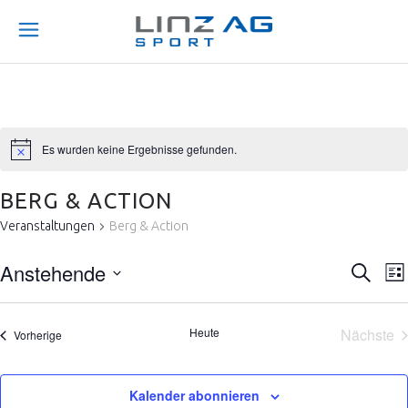
Es wurden keine Ergebnisse gefunden.
BERG & ACTION
Veranstaltungen
Berg & Action
V
V
Anstehende
Suche
Lis
E
Datum
E
wählen.
R
Heute
Nächste
Veranstaltungen
Vorherige
R
Veran
A
A
N
Kalender abonnieren