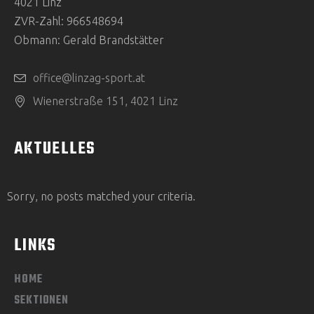
4021 Linz
H
N
ZVR-Zahl: 966548694
T
S
Obmann: Gerald Brandstätter
E
U
N
office@linzag-sport.at
C
-
Wienerstraße 151, 4021 Linz
N
H
AKTUELLES
A
E
V
U
I
Sorry, no posts matched your criteria.
G
N
LINKS
A
D
T
HOME
A
I
SEKTIONEN