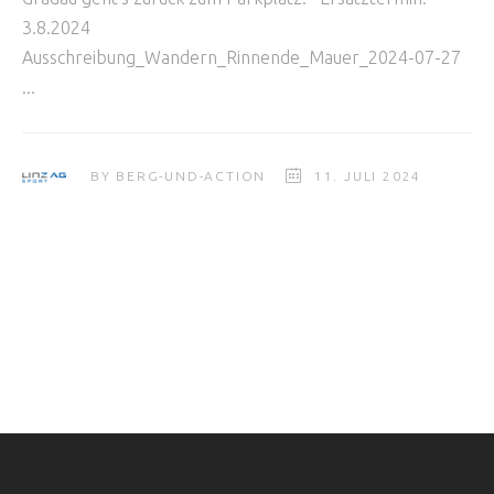
3.8.2024
Ausschreibung_Wandern_Rinnende_Mauer_2024-07-27
BY
BERG-UND-ACTION
11. JULI 2024