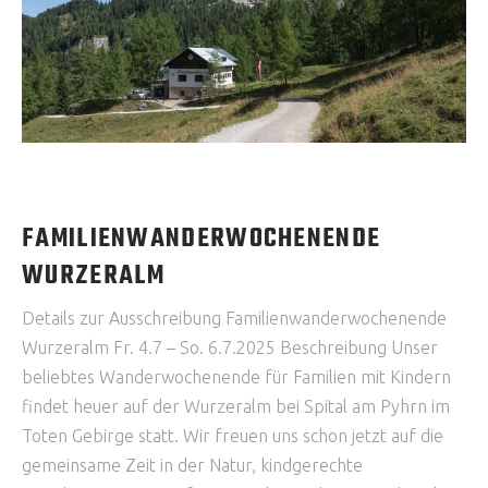
FAMILIENWANDERWOCHENENDE
WURZERALM
Details zur Ausschreibung Familienwanderwochenende
Wurzeralm Fr. 4.7 – So. 6.7.2025 Beschreibung Unser
beliebtes Wanderwochenende für Familien mit Kindern
findet heuer auf der Wurzeralm bei Spital am Pyhrn im
Toten Gebirge statt. Wir freuen uns schon jetzt auf die
gemeinsame Zeit in der Natur, kindgerechte