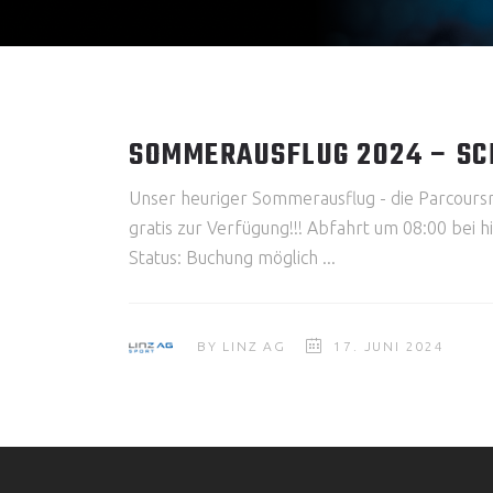
SOMMERAUSFLUG 2024 – SC
Unser heuriger Sommerausflug - die Parcours
gratis zur Verfügung!!! Abfahrt um 08:00 bei
Status: Buchung möglich
BY
LINZ AG
17. JUNI 2024