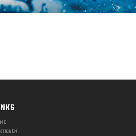
INKS
OME
KTIONEN