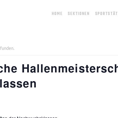
HOME
SEKTIONEN
SPORTSTÄ
efunden.
che Hallenmeistersc
lassen