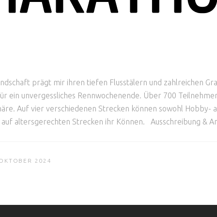
dschaft prägt mir ihren tiefen Flusstälern und zahlreichen Gr
e für ein unvergessliches Rennwochenende. Über 700 Teilnehmer
äre. Auf vier verschiedenen Strecken können sowohl Hobby- als
r auf altersgerechten Strecken ihr Können. Ausschreibung &
 OKTOBER 2024