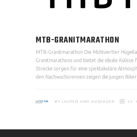
MTB-GRANITMARATHON
MTB-Granitmarathon Die Mühlviertler Hügellan
Granitmarathons und bietet die ideale Kuliss
Strecke sorgen für eine spektakuläre Atmosph
den Nachwuchsrennen zeigen die jungen Bike
BY
LAUFEN UND AUSDAUER
23.