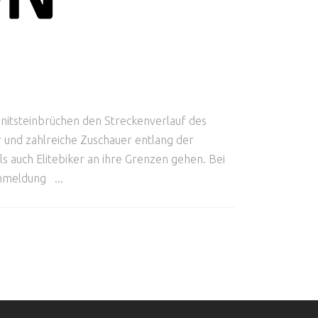
anitsteinbrüchen den Streckenverlauf des
 und zahlreiche Zuschauer entlang der
 auch Elitebiker an ihre Grenzen gehen. Bei
 Anmeldung