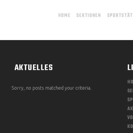
HOME
SEKTIONEN
SPORTSTÄ
AKTUELLES
L
H
Sorry, no posts matched your criteria.
SE
SP
AK
V
K