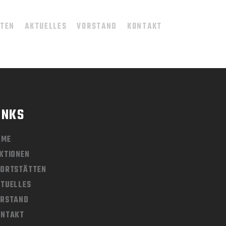
TTEN
AKTUELLES
VORSTAND
KONTAKT
INKS
OME
KTIONEN
ORTSTÄTTEN
TUELLES
ORSTAND
ONTAKT