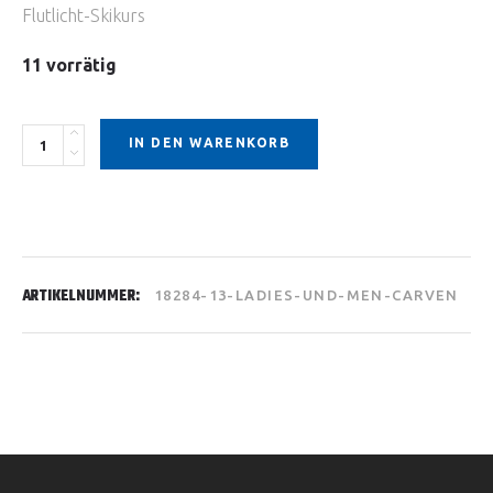
Flutlicht-Skikurs
11 vorrätig
Alternative:
Quantity
IN DEN WARENKORB
ARTIKELNUMMER:
18284-13-LADIES-UND-MEN-CARVEN