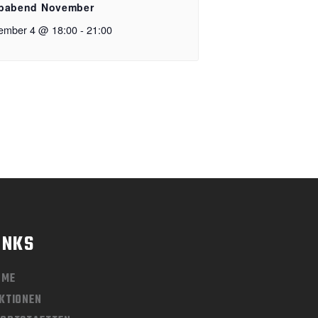
babend November
ember 4 @ 18:00
-
21:00
INKS
OME
KTIONEN