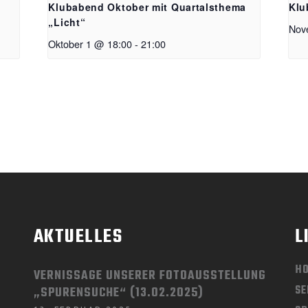
Klubabend Oktober mit Quartalsthema
Klu
„Licht“
Nov
Oktober 1 @ 18:00
-
21:00
AKTUELLES
L
H
VERNISSAGE UNSERER FOTOAUSSTELLUNG
SE
„SPURENSUCHE“ (13.02.2025)