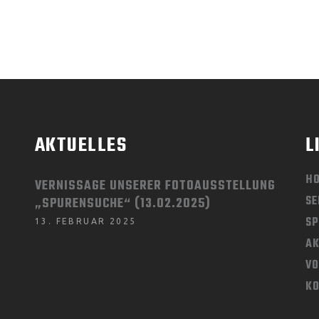
AKTUELLES
L
H
VERNISSAGE UNSERER FOTOAUSSTELLUNG
SE
„SPURENSUCHE“ (13.02.2025)
SP
13. FEBRUAR 2025
AK
V
K