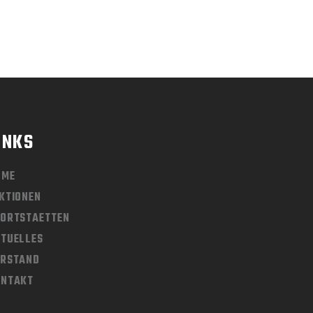
INKS
OME
KTIONEN
ORTSTAETTEN
TUELLES
ORSTAND
ONTAKT