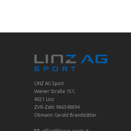
LINZ AG Sport
Wiener Straße 151,
4021 Linz
ZVR-Zahl: 966548694
Obmann: Gerald Brandstätter
office@linzag-sport.at