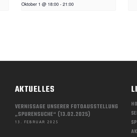
Oktober 1 @ 18:00
-
21:00
AKTUELLES
L
H
VERNISSAGE UNSERER FOTOAUSSTELLUNG
SE
„SPURENSUCHE“ (13.02.2025)
SP
13. FEBRUAR 2025
AK