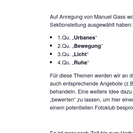
Auf Anregung von Manuel Gass woll
Sektionsleitung ausgewählt haben:
1.Qu. „
“
Urbanes
2.Qu. „
“
Bewegung
3.Qu. „
“
Licht
4.Qu. „
“
Ruhe
Für diese Themen werden wir an d
auch entsprechende Angebote (z.B
behandeln. Eine weitere Idee daz
„bewerten“ zu lassen, um hier eine
einem potentiellen Fotoklub bespr
Es ist zwar noch Zeit bis zum Herb