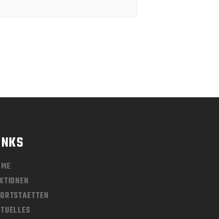
INKS
OME
KTIONEN
ORTSTAETTEN
TUELLES