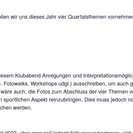
en wir uns dieses Jahr vier Quartalsthemen vornehmen,
iesem Klubabend Anregungen und Interpretationsmöglich
. Fotowalks, Workshops udgl.) ausschreiben, um auch
u wäre auch, die Fotos zum Abschluss der vier Themen 
n sportlichen Aspekt reinzubringen. Dies muss jedoch n
ochen werden.
st 2027, aber man soll jedoch früh genug beginnen, sich