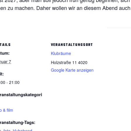
n zu machen. Daher wollen wir an diesem Abend auch n
TAILS
VERANSTALTUNGSORT
tum:
Klubräume
nuar 7
Holzstraße 11
4020
Google Karte anzeigen
it:
:00 - 21:00
ranstaltungskategori
o & film
ranstaltung-Tags:
m
,
foto
,
klubabend