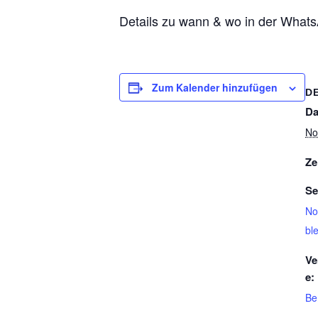
Details zu wann & wo in der What
Zum Kalender hinzufügen
D
Da
No
Ze
Se
No
ble
Ve
e:
Be