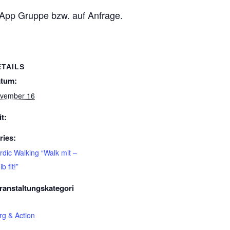
sApp Gruppe bzw. auf Anfrage.
ETAILS
tum:
vember 16
it:
ries:
rdic Walking “Walk mit –
ib fit!”
ranstaltungskategori
rg & Action