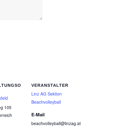
LTUNGSO
VERANSTALTER
Linz AG Sektion
sfeld
Beachvolleyball
eg 105
E-Mail
erreich
beachvolleyball@linzag.at