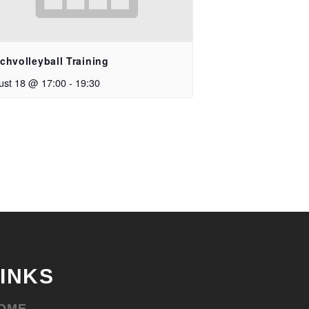
chvolleyball Training
ust 18 @ 17:00
-
19:30
LINKS
OME