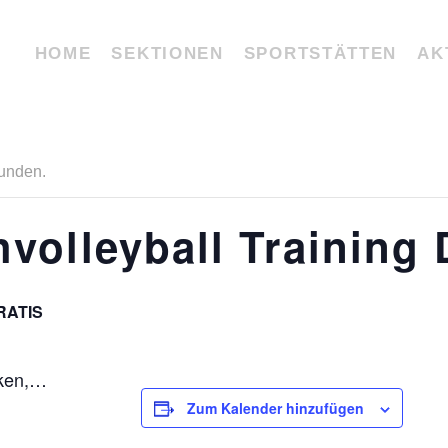
HOME
SEKTIONEN
SPORTSTÄTTEN
AK
funden.
volleyball Training 
RATIS
cken,…
Zum Kalender hinzufügen