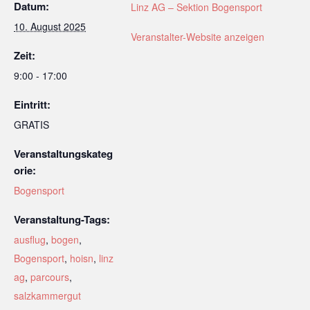
Datum:
Linz AG – Sektion Bogensport
10. August 2025
Veranstalter-Website anzeigen
Zeit:
9:00 - 17:00
Eintritt:
GRATIS
Veranstaltungskateg
orie:
Bogensport
Veranstaltung-Tags:
ausflug
,
bogen
,
Bogensport
,
hoisn
,
linz
ag
,
parcours
,
salzkammergut