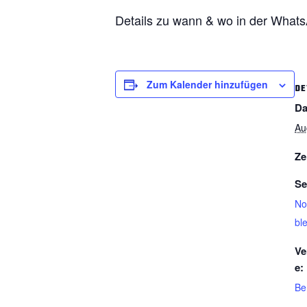
Details zu wann & wo in der What
Zum Kalender hinzufügen
DE
Da
Au
Ze
Se
No
ble
Ve
e:
Be