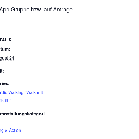
sApp Gruppe bzw. auf Anfrage.
TAILS
tum:
gust 24
it:
ries:
rdic Walking “Walk mit –
ib fit!”
ranstaltungskategori
rg & Action