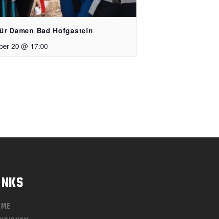
ür Damen Bad Hofgastein
ber 20 @ 17:00
INKS
OME