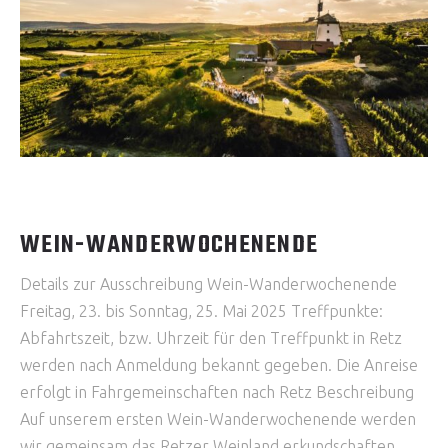
WEIN-WANDERWOCHENENDE
Details zur Ausschreibung Wein-Wanderwochenende
Freitag, 23. bis Sonntag, 25. Mai 2025 Treffpunkte:
Abfahrtszeit, bzw. Uhrzeit für den Treffpunkt in Retz
werden nach Anmeldung bekannt gegeben. Die Anreise
erfolgt in Fahrgemeinschaften nach Retz Beschreibung
Auf unserem ersten Wein-Wanderwochenende werden
wir gemeinsam das Retzer Weinland erkundschaften.