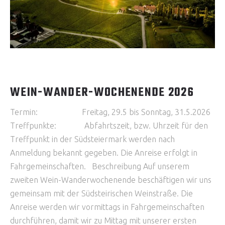
WEIN-WANDER-WOCHENENDE 2026
Termin: Freitag, 29.5 bis Sonntag, 31.5.2026
Treffpunkte: Abfahrtszeit, bzw. Uhrzeit für den
Treffpunkt in der Südsteiermark werden nach
Anmeldung bekannt gegeben. Die Anreise erfolgt in
Fahrgemeinschaften. Beschreibung Auf unserem
zweiten Wein-Wanderwochenende beschäftigen wir uns
gemeinsam mit der Südsteirischen Weinstraße. Die
Anreise werden wir vormittags in Fahrgemeinschaften
durchführen, damit wir zu Mittag mit unserer ersten