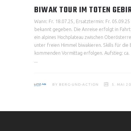
BIWAK TOUR IM TOTEN GEBI
Wann: Fr. 18.07.25, Ersatztermin: Fr. 05.09.
bekannt gegeben. Die Anreise erfolgt in Fa
ein alpines Hochplateau zwischen Oberösterre
unter freien Himmel biwakieren. Skills für di
kommenden Vormittag erfolgen. Aufstieg: ca. 
BY
BERG-UND-ACTION
5. MAI 2