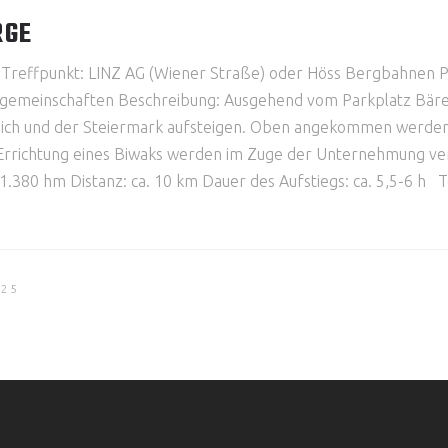
RGE
25 Treffpunkt: LINZ AG (Wiener Straße) oder Höss Bergbahnen 
hrtgemeinschaften Beschreibung: Ausgehend vom Parkplatz Bär
ich und der Steiermark aufsteigen. Oben angekommen werden w
e Errichtung eines Biwaks werden im Zuge der Unternehmung ver
1.380 hm Distanz: ca. 10 km Dauer des Aufstiegs: ca. 5,5-6 
025