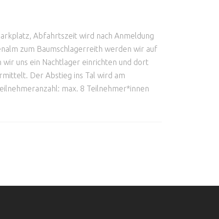
Parkplatz, Abfahrtszeit wird nach Anmeldung
enalm zum Baumschlagerreith werden wir auf
ir uns ein Nachtlager einrichten und dort
mittelt. Der Abstieg ins Tal wird am
h Teilnehmeranzahl: max. 8 Teilnehmer*innen