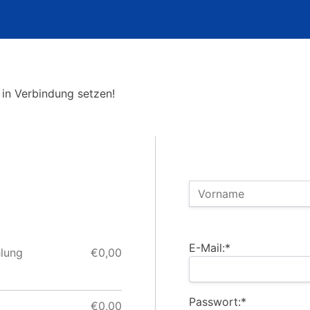
!
 in Verbindung setzen!
Name:
Vorname
Billing Address
E-Mail:*
hlung
€0,00
Passwort:*
€0,00