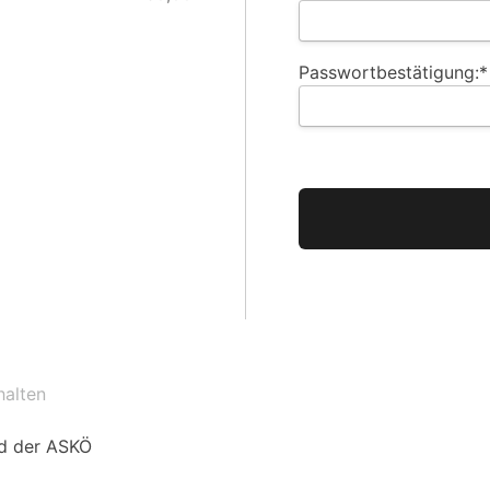
Passwortbestätigung:*
Wert fehlt
halten
ed der ASKÖ